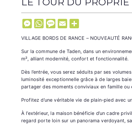
LE TOUR DU PROPRIÉ
d
s
d
M
W
M
E
P
e
e
h
e
m
ar
R
a
VILLAGE BORDS DE RANCE – NOUVEAUTÉ RA
s
at
s
ai
ta
n
s
s
s
l
g
Sur la commune de Taden, dans un environnemen
c
e
A
a
er
m², alliant modernité, confort et fonctionnalité.
e,
p
n
p
g
Dès l’entrée, vous serez séduits par ses volumes
r
g
p
e
luminosité exceptionnelle grâce à de larges baies
o
partager des moments conviviaux en famille ou 
er
c
h
Profitez d’une véritable vie de plain-pied avec 
e
d
À l’extérieur, la maison bénéficie d’un cadre priv
e
regard porte loin sur un panorama verdoyant, san
D