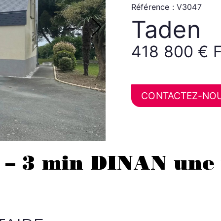
Référence : V3047
Taden
418 800 € F
CONTACTEZ-NO
 – 3 min DINAN une