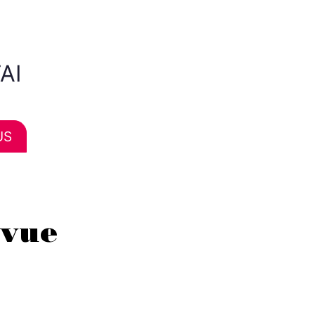
AI
US
 vue