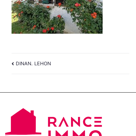
Navigation
DINAN. LEHON
de
l’article