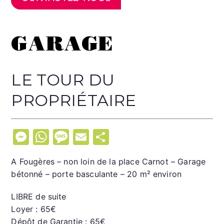
GARAGE
LE TOUR DU
PROPRIÉTAIRE
M
W
M
E
P
e
h
e
m
ar
A Fougères – non loin de la place Carnot – Garage
s
at
s
ai
ta
bétonné – porte basculante – 20 m² environ
s
s
s
l
g
e
A
a
er
LIBRE de suite
Loyer : 65€
n
p
g
Dépôt de Garantie : 65€