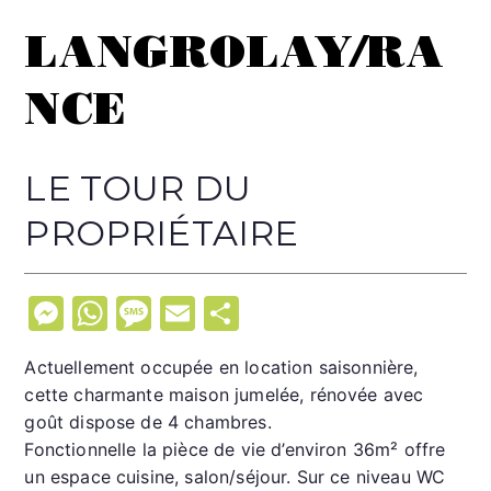
LANGROLAY/RA
NCE
LE TOUR DU
PROPRIÉTAIRE
M
W
M
E
P
e
h
e
m
ar
Actuellement occupée en location saisonnière,
s
at
s
ai
ta
cette charmante maison jumelée, rénovée avec
s
s
s
l
g
goût dispose de 4 chambres.
e
A
a
er
Fonctionnelle la pièce de vie d’environ 36m² offre
un espace cuisine, salon/séjour. Sur ce niveau WC
n
p
g