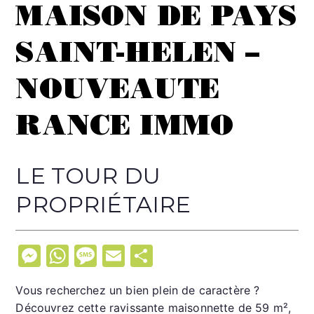
MAISON DE PAYS
SAINT-HELEN –
NOUVEAUTE
RANCE IMMO
LE TOUR DU
PROPRIÉTAIRE
M
W
M
E
P
e
h
e
m
ar
Vous recherchez un bien plein de caractère ?
s
at
s
ai
ta
Découvrez cette ravissante maisonnette de 59 m²,