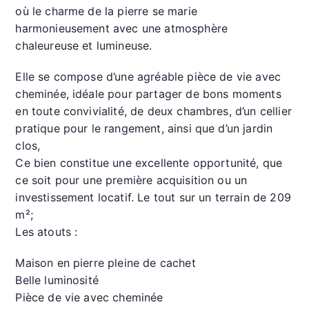
s
s
s
l
g
où le charme de la pierre se marie
e
A
a
er
harmonieusement avec une atmosphère
chaleureuse et lumineuse.
n
p
g
g
p
e
Elle se compose d’une agréable pièce de vie avec
er
cheminée, idéale pour partager de bons moments
en toute convivialité, de deux chambres, d’un cellier
pratique pour le rangement, ainsi que d’un jardin
clos,
Ce bien constitue une excellente opportunité, que
ce soit pour une première acquisition ou un
investissement locatif. Le tout sur un terrain de 209
m²;
Les atouts :
Maison en pierre pleine de cachet
Belle luminosité
Pièce de vie avec cheminée