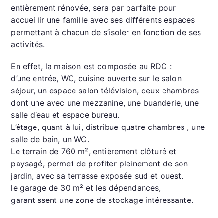
s
s
s
l
g
entièrement rénovée, sera par parfaite pour
e
A
a
er
accueillir une famille avec ses différents espaces
permettant à chacun de s’isoler en fonction de ses
n
p
g
activités.
g
p
e
er
En effet, la maison est composée au RDC :
d’une entrée, WC, cuisine ouverte sur le salon
séjour, un espace salon télévision, deux chambres
dont une avec une mezzanine, une buanderie, une
salle d’eau et espace bureau.
L’étage, quant à lui, distribue quatre chambres , une
salle de bain, un WC.
Le terrain de 760 m², entièrement clôturé et
paysagé, permet de profiter pleinement de son
jardin, avec sa terrasse exposée sud et ouest.
le garage de 30 m² et les dépendances,
garantissent une zone de stockage intéressante.