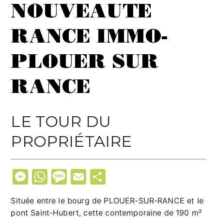
NOUVEAUTE
RANCE IMMO-
PLOUER SUR
RANCE
LE TOUR DU
PROPRIÉTAIRE
M
W
M
E
P
e
h
e
m
ar
Située entre le bourg de PLOUER-SUR-RANCE et le
s
at
s
ai
ta
pont Saint-Hubert, cette contemporaine de 190 m²